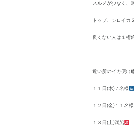
スルメが少なく、
トップ、シロイカ
良くない人は１桁
近い所のイカ便出
１１日(木)７名様
１２日(金)１１名様
１３日(土)満船