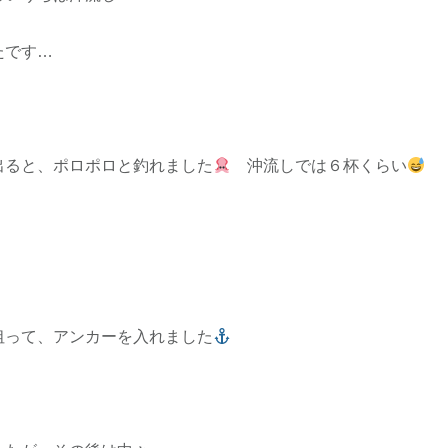
たです…
出ると、ポロポロと釣れました
沖流しでは６杯くらい
狙って、アンカーを入れました