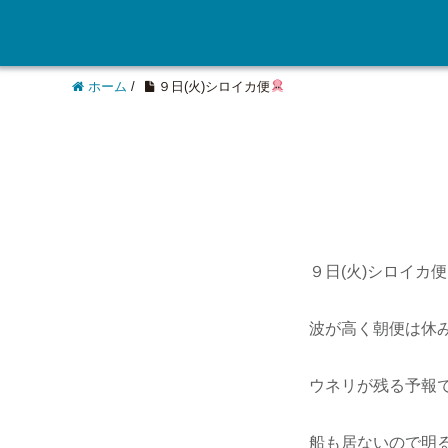
ホーム
/
９日(火)シロイカ便
９日(火)シロイカ便
波が高く朝便は休
ウネリが残る予報
船も居ないので明