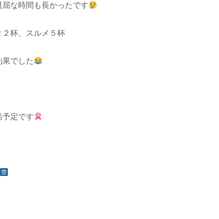
退屈な時間も長かったです
２２杯、スルメ５杯
釣果でした
船予定です