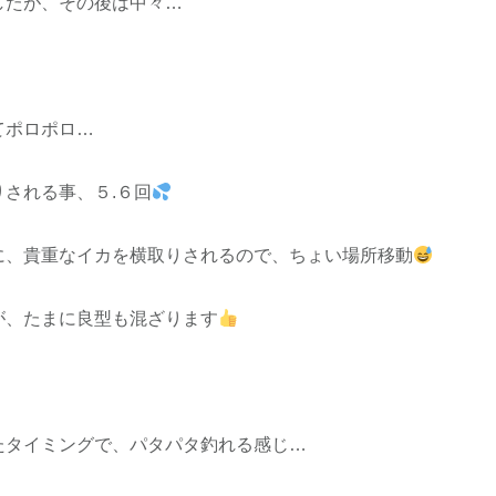
したが、その後は中々…
てポロポロ…
される事、５.６回
に、貴重なイカを横取りされるので、ちょい場所移動
が、たまに良型も混ざります
たタイミングで、パタパタ釣れる感じ…