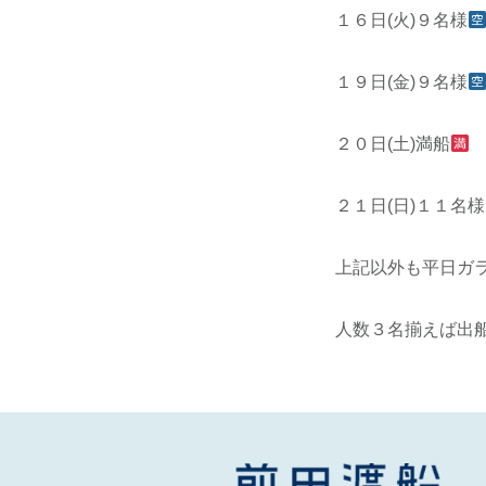
１６日(火)９名様
１９日(金)９名様
２０日(土)満船
２１日(日)１１名様
上記以外も平日ガ
人数３名揃えば出