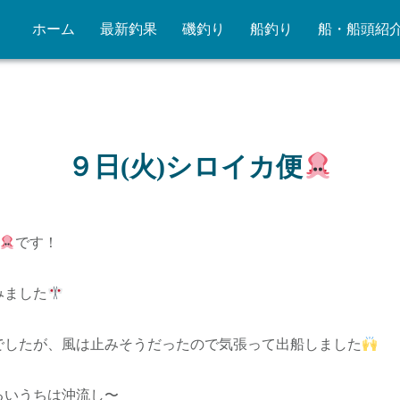
ホーム
最新釣果
磯釣り
船釣り
船・船頭紹
９日(火)シロイカ便
です！
みました
でしたが、風は止みそうだったので気張って出船しました
るいうちは沖流し〜