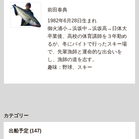
前田泰典
1982年6月28日生まれ
御火浦小→浜坂中→浜坂高→日体大
卒業後、高校の体育講師を３年勤め
るが、冬にバイトで行ったスキー場
で、先輩漁師と運命的な出会いを
し、漁師の道を志す。
趣味：野球、スキー
カテゴリー
出船予定
(147)