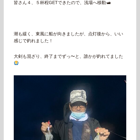
皆さん４、５杯程GETできたので、浅場へ移動🛥
潮も緩く、東風に船が向きましたが、点灯後から、いい
感じで釣れました！
大剣も混ざり、終了までずっ〜と、誰かが釣れてました