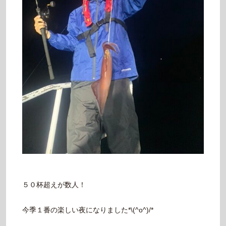
５０杯超えが数人！
今季１番の楽しい夜になりました*\(^o^)/*