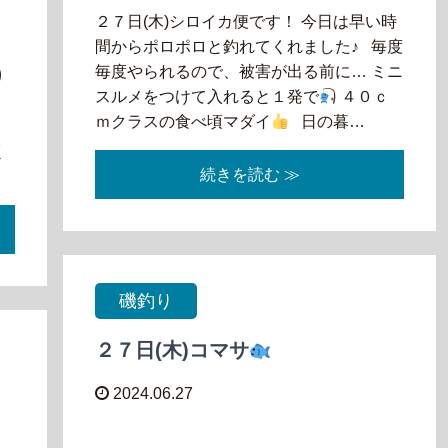
２７日(木)シロイカ便です！ 今日は早い時
間からポロポロと釣れてくれました♪ 毎度
毎度やられるので、被害が出る前に… ミニ
り
スルメをつけて入れると１発で
４０ｃ
ま
ｍクラスの食べ頃マダイ
日の暮…
２
く
続きを読む ≫
磯釣り
２７日(木)コマサ
2024.06.27