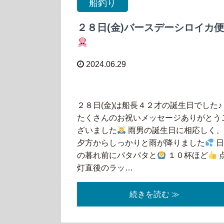
船釣り
２８日(金)バースデーシロイカ便
2024.06.29
２８日(金)は船長４２才の誕生日でした♪
たくさんのお祝いメッセージありがとう
ざいました
雨男の誕生日に相応しく
夕方からしっかりと雨が降りました
の暮れ前にパタパタと
１０杯ほど
灯直後のラッ…
続きを読む ≫