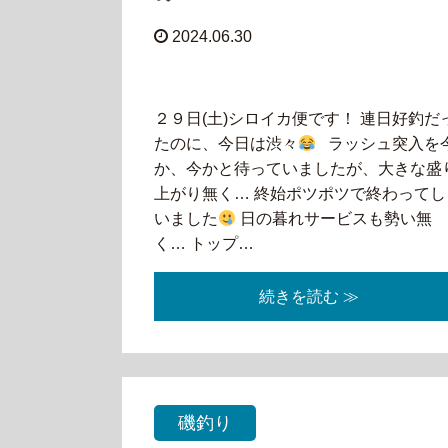
2024.06.30
２９日(土)シロイカ便です！ 連日好釣だ
たのに、今日は渋々
ラッシュ突入を
か、今かと待っていましたが、大きな盛
上がり無く… 終始ポツポツで終わってし
いました
日の暮れサービスも勢い無
く… トップ…
続きを読む ≫
磯釣り