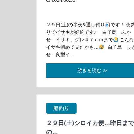
2024.06.30
２９日(土)の半夜&通し釣り
です！ 夜
りでイサキが好釣です♪ 白子島 ふか
せ イサキ、グレ４７ｃｍまで
こん
イサキ初めて見たかも…
白子島 ふ
せ 良型イ…
続きを読む ≫
船釣り
２９日(土)シロイカ便…昨日まで
の…