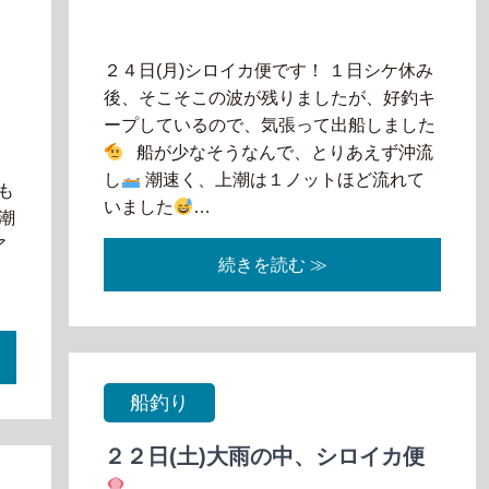
２４日(月)シロイカ便です！ １日シケ休み
後、そこそこの波が残りましたが、好釣キ
ープしているので、気張って出船しました
船が少なそうなんで、とりあえず沖流
り
し
潮速く、上潮は１ノットほど流れて
も
いました
…
潮
ア
続きを読む ≫
し
船釣り
２２日(土)大雨の中、シロイカ便