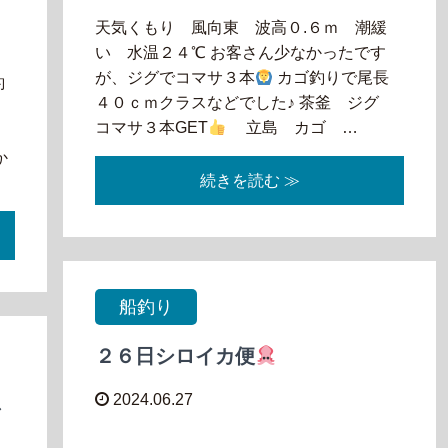
天気くもり 風向東 波高０.６ｍ 潮緩
い 水温２４℃ お客さん少なかったです
が、ジグでコマサ３本
カゴ釣りで尾長
釣
４０ｃｍクラスなどでした♪ 茶釜 ジグ
コマサ３本GET
立島 カゴ …
な
か
続きを読む ≫
船釣り
２６日シロイカ便
2024.06.27