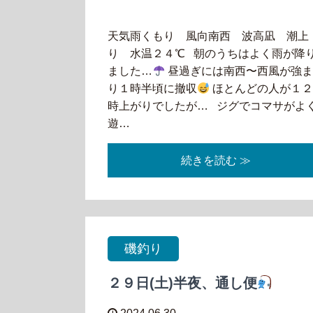
天気雨くもり 風向南西 波高凪 潮上
り 水温２４℃ 朝のうちはよく雨が降
ました…
昼過ぎには南西〜西風が強
り１時半頃に撤収
ほとんどの人が１
時上がりでしたが… ジグでコマサがよ
遊…
続きを読む ≫
磯釣り
２９日(土)半夜、通し便