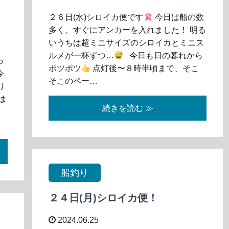
２６日(水)シロイカ便です
今日は船の数
多く、すぐにアンカーを入れました！ 明る
いうちは超ミニサイズのシロイカとミニス
ルメが一杯ずつ…
今日も日の暮れから
っ
ポツポツ
点灯後〜８時半頃まで、そこ
今
そこのペー…
り
ま
続きを読む ≫
船釣り
２４日(月)シロイカ便！
2024.06.25