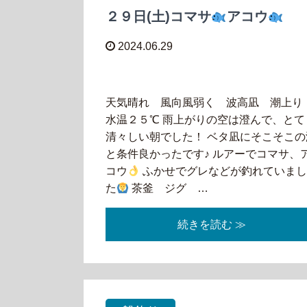
２９日(土)コマサ
アコウ
2024.06.29
天気晴れ 風向風弱く 波高凪 潮上
水温２５℃ 雨上がりの空は澄んで、とて
清々しい朝でした！ ベタ凪にそこそこの
と条件良かったです♪ ルアーでコマサ、
コウ
ふかせでグレなどが釣れていま
た
茶釜 ジグ …
続きを読む ≫