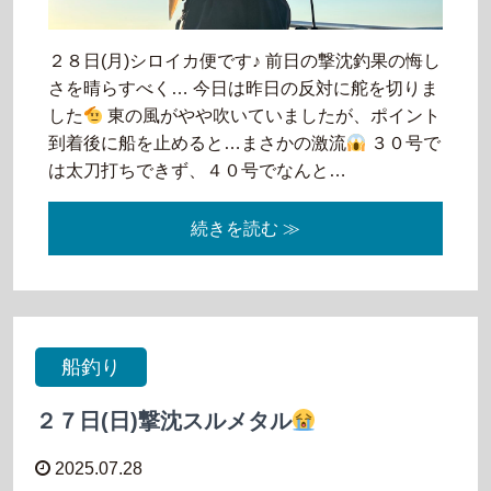
２８日(月)シロイカ便です♪ 前日の撃沈釣果の悔し
さを晴らすべく… 今日は昨日の反対に舵を切りま
した
東の風がやや吹いていましたが、ポイント
到着後に船を止めると…まさかの激流
３０号で
は太刀打ちできず、４０号でなんと…
続きを読む ≫
船釣り
２７日(日)撃沈スルメタル
2025.07.28