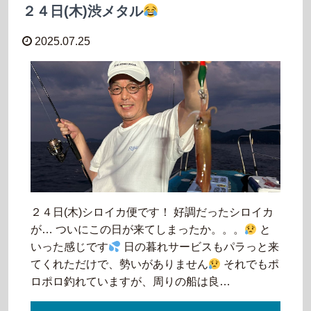
２４日(木)渋メタル
2025.07.25
２４日(木)シロイカ便です！ 好調だったシロイカ
が… ついにこの日が来てしまったか。。。
と
いった感じです
日の暮れサービスもパラっと来
てくれただけで、勢いがありません
それでもポ
ロポロ釣れていますが、周りの船は良…