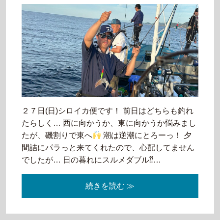
２７日(日)シロイカ便です！ 前日はどちらも釣れ
たらしく… 西に向かうか、東に向かうか悩みまし
たが、磯割りで東へ
潮は逆潮にとろーっ！ 夕
間詰にパラっと来てくれたので、心配してません
でしたが… 日の暮れにスルメダブル⁇…
続きを読む ≫