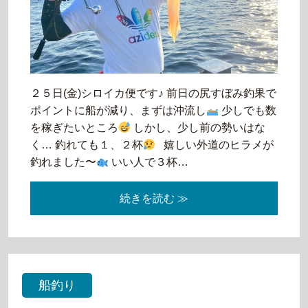
２５日(金)シロイカ便です♪ 前日の尻すぼみ釣果で
ポイントに船が減り、まずは沖流し
少しでも数
を稼ぎたいところ
しかし、少し前の勢いはな
く… 釣れても１、２杯
嬉しい外道のヒラメが
釣れました〜
いい人で３杯…
続きを読む ≫
船釣り