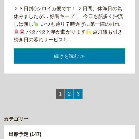
２３日(水)シロイカ便です！ ２日間、休漁日の為
休みましたが… 好調キープ！ 今日も船多く沖流
しは無し
いつも通り７時過ぎに第一陣の群れ
バタバタと竿が曲がります
点灯後も引き
続き日の暮れサービス⤴…
続きを読む ≫
1
2
3
カテゴリー
出船予定
(147)