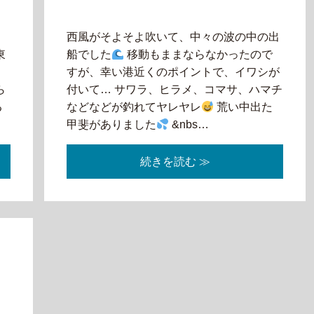
は
西風がそよそよ吹いて、中々の波の中の出
東
船でした
移動もままならなかったので
忙
すが、幸い港近くのポイントで、イワシが
ら
付いて… サワラ、ヒラメ、コマサ、ハマチ
る
などなどが釣れてヤレヤレ
荒い中出た
甲斐がありました
&nbs…
続きを読む ≫