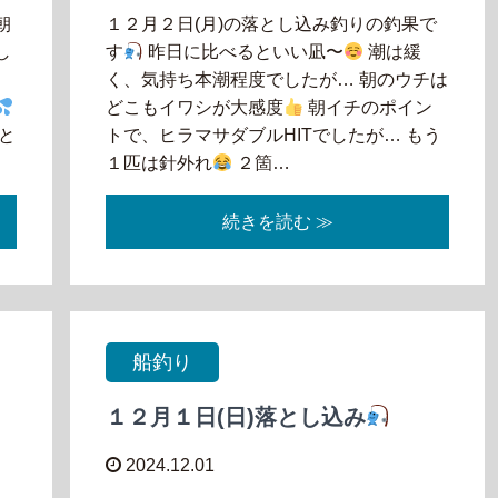
朝
１２月２日(月)の落とし込み釣りの釣果で
し
す
昨日に比べるといい凪〜
潮は緩
逆
く、気持ち本潮程度でしたが… 朝のウチは
どこもイワシが大感度
朝イチのポイン
と
トで、ヒラマサダブルHITでしたが… もう
１匹は針外れ
２箇…
続きを読む ≫
船釣り
１２月１日(日)落とし込み
2024.12.01