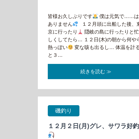
皆様お久しぶりです
僕は元気で……
ありません
１２月頭に出船した後、
京に行ったり
隠岐の島に行ったりと
しくしてたら… １２日(木)の朝から何や
熱っぽい
変な咳も出るし… 体温を計
と３…
続きを読む ≫
磯釣り
１２月２日(月)グレ、サワラ好釣