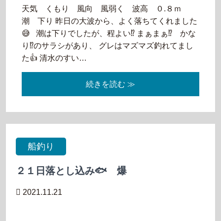
天気 くもり 風向 風弱く 波高 ０.８ｍ
潮 下り 昨日の大波から、よく落ちてくれました
😅 潮は下りでしたが、程よい⁉️ まぁまぁ⁉️ かな
り⁉️のサラシがあり、 グレはマズマズ釣れてまし
た👍 清水のすい…
続きを読む ≫
船釣り
２１日落とし込み🐟 爆
2021.11.21