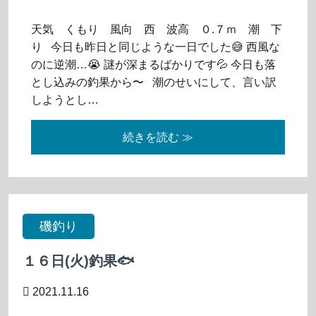
天気 くもり 風向 西 波高 ０.７ｍ 潮 下
り 今日も昨日と同じような一日でした😅 西風な
のに逆潮…😭 謎が深まるばかりです💦 今日も落
とし込みの釣果から〜 潮のせいにして、言い訳
しようとし…
続きを読む ≫
磯釣り
１６日(火)釣果🐟
2021.11.16