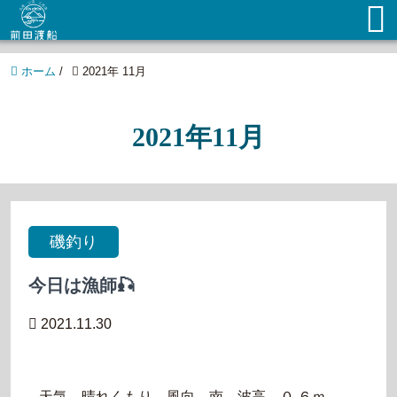
ホーム
/
2021年 11月
2021年11月
磯釣り
今日は漁師🎣
2021.11.30
天気 晴れくもり 風向 南 波高 ０.６ｍ