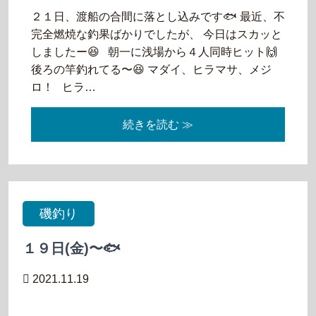
２１日、渡船の合間に落とし込みです🐟 最近、不
完全燃焼な釣果ばかりでしたが、 今日はスカッと
しましたー😆 朝一に浅場から４人同時ヒット🙌
後ろの竿釣れてる〜😆 マダイ、ヒラマサ、メジ
ロ！ ヒラ…
続きを読む ≫
磯釣り
１９日(金)〜🐟
2021.11.19