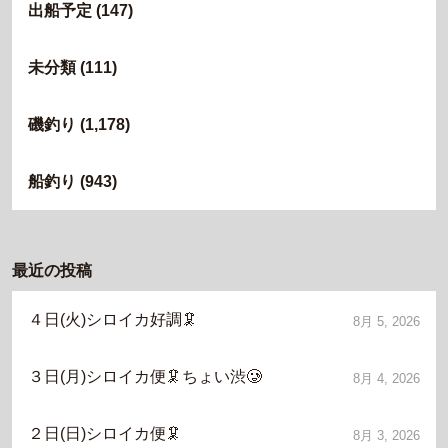
出船予定
(147)
未分類
(111)
磯釣り
(1,178)
船釣り
(943)
最近の投稿
４日(火)シロイカ好調🦑
8月 5, 2026
３日(月)シロイカ便🦑ちょい渋🥲
8月 4, 2026
２日(日)シロイカ便🦑
8月 3, 2026