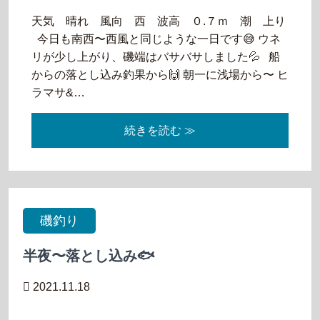
天気 晴れ 風向 西 波高 ０.７ｍ 潮 上り
今日も南西〜西風と同じような一日です😅 ウネ
リが少し上がり、磯端はバサバサしました💦 船
からの落とし込み釣果から🙌 朝一に浅場から〜 ヒ
ラマサ&…
続きを読む ≫
磯釣り
半夜〜落とし込み🐟
2021.11.18