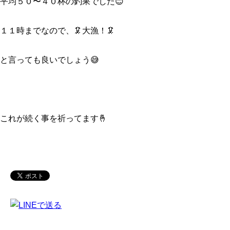
平均５０〜４０杯の釣果でした😊
１１時までなので、🦑大漁！🦑
と言っても良いでしょう😅
これが続く事を祈ってます🤞