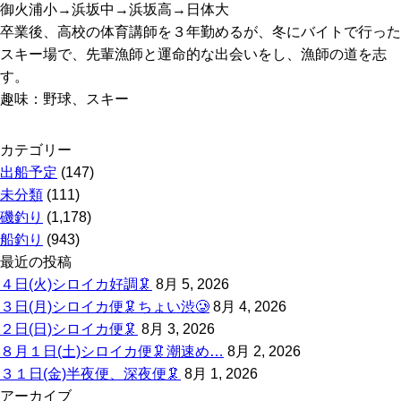
御火浦小→浜坂中→浜坂高→日体大
卒業後、高校の体育講師を３年勤めるが、冬にバイトで行った
スキー場で、先輩漁師と運命的な出会いをし、漁師の道を志
す。
趣味：野球、スキー
カテゴリー
出船予定
(147)
未分類
(111)
磯釣り
(1,178)
船釣り
(943)
最近の投稿
４日(火)シロイカ好調🦑
8月 5, 2026
３日(月)シロイカ便🦑ちょい渋🥲
8月 4, 2026
２日(日)シロイカ便🦑
8月 3, 2026
８月１日(土)シロイカ便🦑潮速め…
8月 2, 2026
３１日(金)半夜便、深夜便🦑
8月 1, 2026
アーカイブ