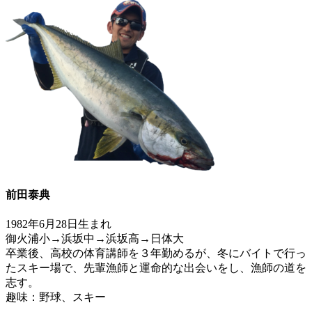
前田泰典
1982年6月28日生まれ
御火浦小→浜坂中→浜坂高→日体大
卒業後、高校の体育講師を３年勤めるが、冬にバイトで行っ
たスキー場で、先輩漁師と運命的な出会いをし、漁師の道を
志す。
趣味：野球、スキー