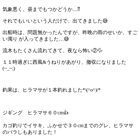
気象悪く、昼までもつかどうか…⁇
それでもいいという人だけで、出てきました😅
出船時は、問題無かったんですが、昨晩の雨のせいか、すご
い濁り が入ってきました…😅
流木もたくさん流れてきて、夜なら怖い②💦
１１時過ぎに西風&うねりがあがり、撤収になりました
(~_~;)
釣果は、ヒラマサが１本釣れました*\(^o^)/*
ジギング ヒラマサ６０cm👍
カゴ釣りでイサキ、ふかせで３０cmまでのグレ、ヒラマサ
のバラしもありました！