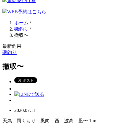
電話をかける
WEB予約はこちら
ホーム
/
磯釣り
/
撤収〜
最新釣果
磯釣り
撤収〜
2020.07.11
天気 雨くもり 風向 西 波高 凪〜１m