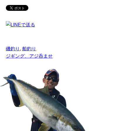
磯釣り
,
船釣り
ジギング、アジ呑ませ