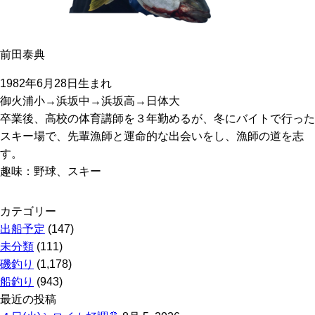
前田泰典
1982年6月28日生まれ
御火浦小→浜坂中→浜坂高→日体大
卒業後、高校の体育講師を３年勤めるが、冬にバイトで行った
スキー場で、先輩漁師と運命的な出会いをし、漁師の道を志
す。
趣味：野球、スキー
カテゴリー
出船予定
(147)
未分類
(111)
磯釣り
(1,178)
船釣り
(943)
最近の投稿