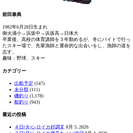
前田泰典
1982年6月28日生まれ
御火浦小→浜坂中→浜坂高→日体大
卒業後、高校の体育講師を３年勤めるが、冬にバイトで行っ
たスキー場で、先輩漁師と運命的な出会いをし、漁師の道を
志す。
趣味：野球、スキー
カテゴリー
出船予定
(147)
未分類
(111)
磯釣り
(1,178)
船釣り
(943)
最近の投稿
４日(火)シロイカ好調🦑
8月 5, 2026