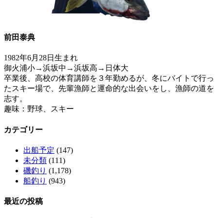
前田泰典
1982年6月28日生まれ
御火浦小→浜坂中→浜坂高→日体大
卒業後、高校の体育講師を３年勤めるが、冬にバイトで行っ
たスキー場で、先輩漁師と運命的な出会いをし、漁師の道を
志す。
趣味：野球、スキー
カテゴリー
出船予定
(147)
未分類
(111)
磯釣り
(1,178)
船釣り
(943)
最近の投稿