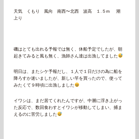
天気 くもり 風向 南西〜北西 波高 １.５m 潮
上り
磯はとても出れる予報では無く、休船予定でしたが、朝
起きてみると風も無く、漁師さん達は出漁してました
明日は、またシケ予報だし、１人で１日だけの為に船を
降ろすか迷いましたが、新しい竿を買ったので、使って
みたくて９時頃に出漁しました
イワシは、まだ居てくれたんですが、中層に浮き上がっ
た反応で、数回食わすとイワシが移動してしまい、捕ま
えるのに苦労しました