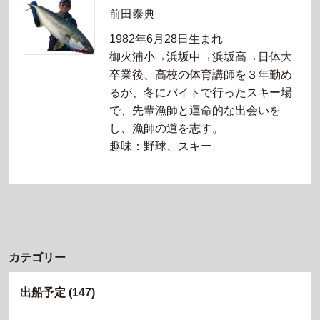
前田泰典
1982年6月28日生まれ
御火浦小→浜坂中→浜坂高→日体大
卒業後、高校の体育講師を３年勤め
るが、冬にバイトで行ったスキー場
で、先輩漁師と運命的な出会いを
し、漁師の道を志す。
趣味：野球、スキー
カテゴリー
出船予定
(147)