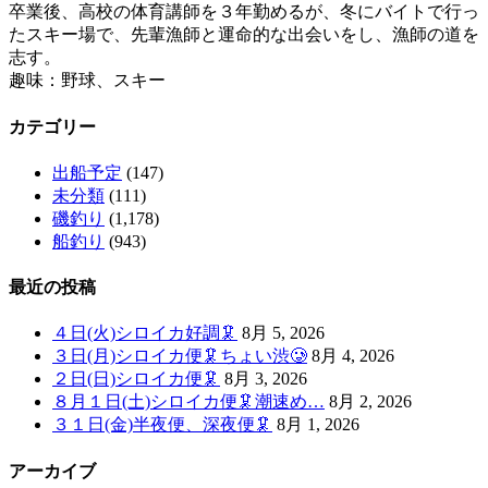
卒業後、高校の体育講師を３年勤めるが、冬にバイトで行っ
たスキー場で、先輩漁師と運命的な出会いをし、漁師の道を
志す。
趣味：野球、スキー
カテゴリー
出船予定
(147)
未分類
(111)
磯釣り
(1,178)
船釣り
(943)
最近の投稿
４日(火)シロイカ好調🦑
8月 5, 2026
３日(月)シロイカ便🦑ちょい渋🥲
8月 4, 2026
２日(日)シロイカ便🦑
8月 3, 2026
８月１日(土)シロイカ便🦑潮速め…
8月 2, 2026
３１日(金)半夜便、深夜便🦑
8月 1, 2026
アーカイブ