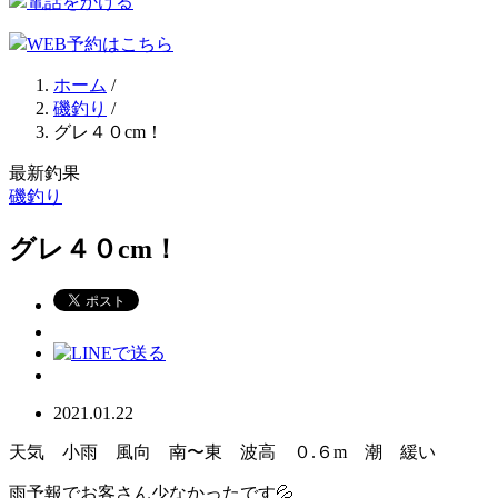
電話をかける
WEB予約はこちら
ホーム
/
磯釣り
/
グレ４０cm！
最新釣果
磯釣り
グレ４０cm！
2021.01.22
天気 小雨 風向 南〜東 波高 ０.６m 潮 緩い
雨予報でお客さん少なかったです💦