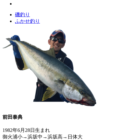
磯釣り
ふかせ釣り
前田泰典
1982年6月28日生まれ
御火浦小→浜坂中→浜坂高→日体大