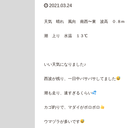
2021.03.24
天気 晴れ 風向 南西〜東 波高 ０.８m
潮 上り 水温 １３℃
いい天気になりました♪
西波が残り、一日中バサバサしてました
潮も走り、速すぎるくらい
カゴ釣りで、マダイがポロポロ
ウマヅラが多いです