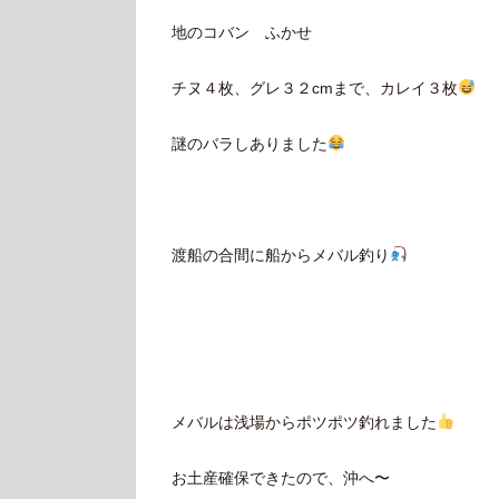
地のコバン ふかせ
チヌ４枚、グレ３２cmまで、カレイ３枚
謎のバラしありました
渡船の合間に船からメバル釣り
メバルは浅場からポツポツ釣れました
お土産確保できたので、沖へ〜