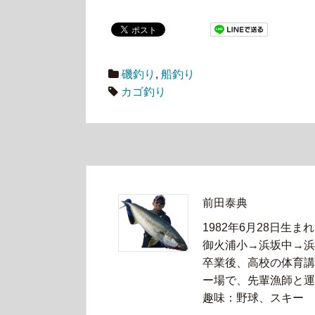
磯釣り
,
船釣り
カゴ釣り
前田泰典
1982年6月28日生まれ
御火浦小→浜坂中→浜
卒業後、高校の体育講
ー場で、先輩漁師と運
趣味：野球、スキー