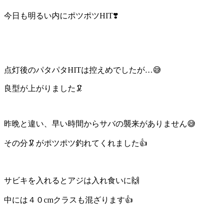
今日も明るい内にポツポツHIT❣️
点灯後のパタパタHITは控えめでしたが…😅
良型が上がりました🦑
昨晩と違い、早い時間からサバの襲来がありません😅
その分🦑がポツポツ釣れてくれました👍
サビキを入れるとアジは入れ食いに🙌
中には４０cmクラスも混ざります👍