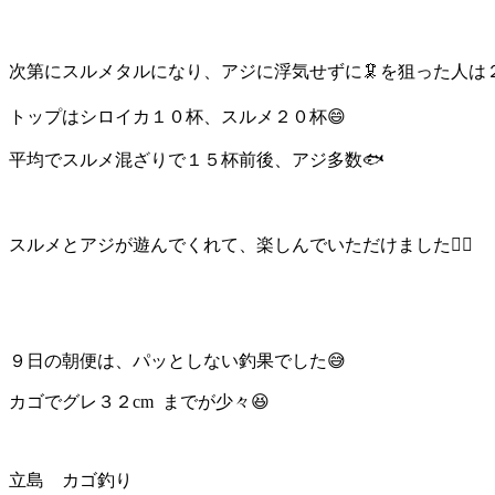
次第にスルメタルになり、アジに浮気せずに🦑を狙った人は２
トップはシロイカ１０杯、スルメ２０杯😄
平均でスルメ混ざりで１５杯前後、アジ多数🐟
スルメとアジが遊んでくれて、楽しんでいただけました🙆‍♂️
９日の朝便は、パッとしない釣果でした😅
カゴでグレ３２cm までが少々😆
立島 カゴ釣り