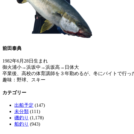
前田泰典
1982年6月28日生まれ
御火浦小→浜坂中→浜坂高→日体大
卒業後、高校の体育講師を３年勤めるが、冬にバイトで行っ
趣味：野球、スキー
カテゴリー
出船予定
(147)
未分類
(111)
磯釣り
(1,178)
船釣り
(943)