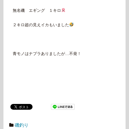
無名磯 エギング １キロ
２キロ超の見えイカもいました
青モノはナブラありましたが…不発！
磯釣り