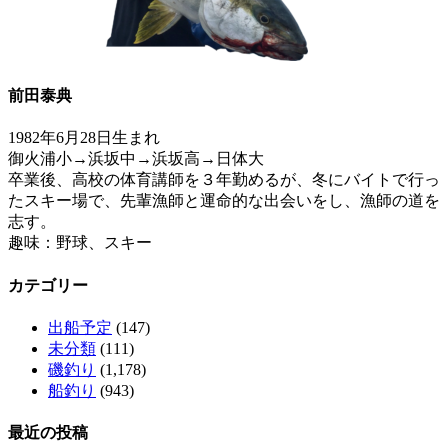
前田泰典
1982年6月28日生まれ
御火浦小→浜坂中→浜坂高→日体大
卒業後、高校の体育講師を３年勤めるが、冬にバイトで行っ
たスキー場で、先輩漁師と運命的な出会いをし、漁師の道を
志す。
趣味：野球、スキー
カテゴリー
出船予定
(147)
未分類
(111)
磯釣り
(1,178)
船釣り
(943)
最近の投稿