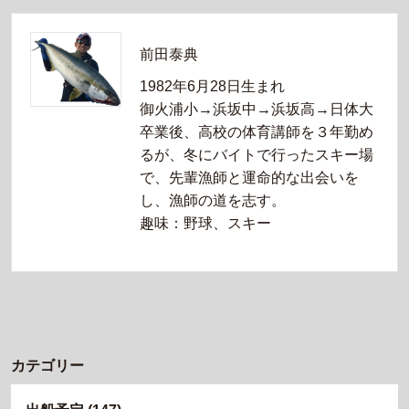
前田泰典
1982年6月28日生まれ
御火浦小→浜坂中→浜坂高→日体大
卒業後、高校の体育講師を３年勤め
るが、冬にバイトで行ったスキー場
で、先輩漁師と運命的な出会いを
し、漁師の道を志す。
趣味：野球、スキー
カテゴリー