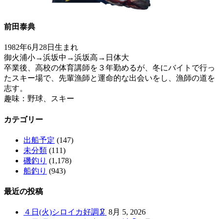
前田泰典
1982年6月28日生まれ
御火浦小→浜坂中→浜坂高→日体大
卒業後、高校の体育講師を３年勤めるが、冬にバイトで行っ
たスキー場で、先輩漁師と運命的な出会いをし、漁師の道を
志す。
趣味：野球、スキー
カテゴリー
出船予定
(147)
未分類
(111)
磯釣り
(1,178)
船釣り
(943)
最近の投稿
４日(火)シロイカ好調🦑
8月 5, 2026