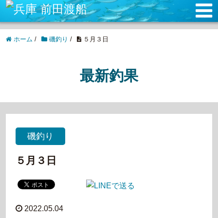
ホーム
/
磯釣り
/
５月３日
最新釣果
磯釣り
５月３日
2022.05.04