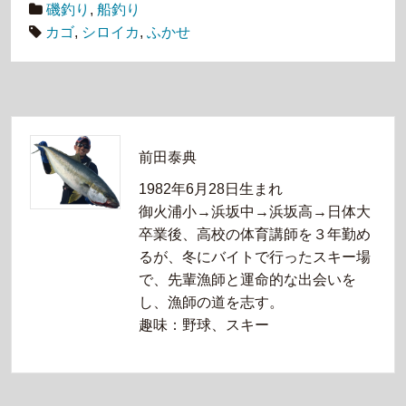
磯釣り
,
船釣り
カゴ
,
シロイカ
,
ふかせ
前田泰典
1982年6月28日生まれ
御火浦小→浜坂中→浜坂高→日体大
卒業後、高校の体育講師を３年勤め
るが、冬にバイトで行ったスキー場
で、先輩漁師と運命的な出会いを
し、漁師の道を志す。
趣味：野球、スキー