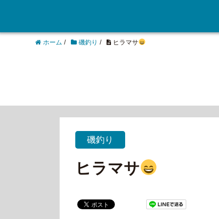
ホーム
/
磯釣り
/
ヒラマサ
磯釣り
ヒラマサ