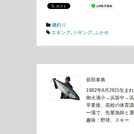
磯釣り
エギング
,
ジギング
,
ふかせ
前田泰典
1982年6月28日生まれ
御火浦小→浜坂中→浜
卒業後、高校の体育講
ー場で、先輩漁師と運
趣味：野球、スキー