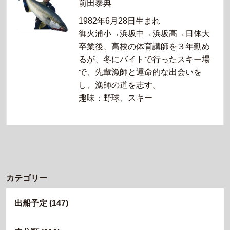
前田泰典
1982年6月28日生まれ
御火浦小→浜坂中→浜坂高→日体大
卒業後、高校の体育講師を３年勤め
るが、冬にバイトで行ったスキー場
で、先輩漁師と運命的な出会いを
し、漁師の道を志す。
趣味：野球、スキー
カテゴリー
出船予定
(147)