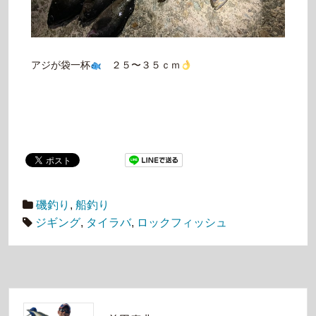
アジが袋一杯
２５〜３５ｃｍ
磯釣り
,
船釣り
ジギング
,
タイラバ
,
ロックフィッシュ