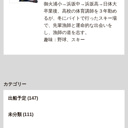
御火浦小→浜坂中→浜坂高→日体大
卒業後、高校の体育講師を３年勤め
るが、冬にバイトで行ったスキー場
で、先輩漁師と運命的な出会いを
し、漁師の道を志す。
趣味：野球、スキー
カテゴリー
出船予定
(147)
未分類
(111)