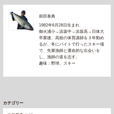
前田泰典
1982年6月28日生まれ
御火浦小→浜坂中→浜坂高→日体大
卒業後、高校の体育講師を３年勤め
るが、冬にバイトで行ったスキー場
で、先輩漁師と運命的な出会いを
し、漁師の道を志す。
趣味：野球、スキー
カテゴリー