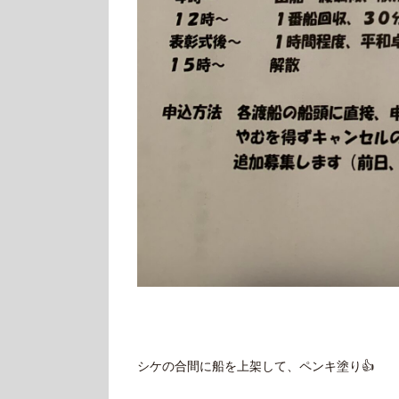
シケの合間に船を上架して、ペンキ塗り👍