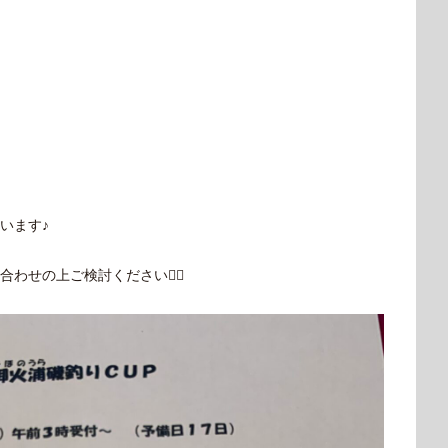
います♪
せの上ご検討ください🙇‍♂️