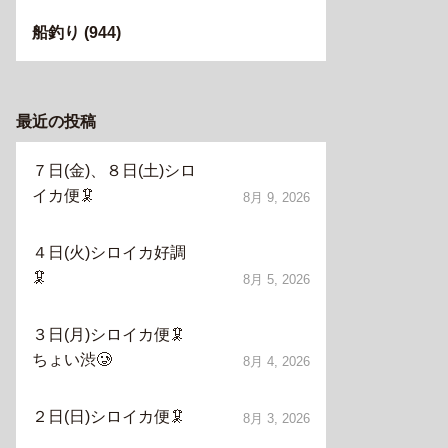
船釣り
(944)
最近の投稿
７日(金)、８日(土)シロ
イカ便🦑
8月 9, 2026
４日(火)シロイカ好調
🦑
8月 5, 2026
３日(月)シロイカ便🦑
ちょい渋🥲
8月 4, 2026
２日(日)シロイカ便🦑
8月 3, 2026