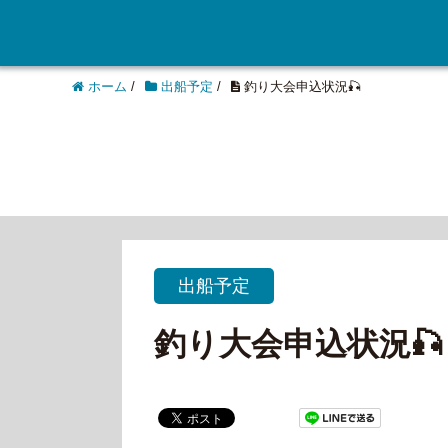
ホーム
/
出船予定
/
釣り大会申込状況🎣
出船予定
釣り大会申込状況🎣