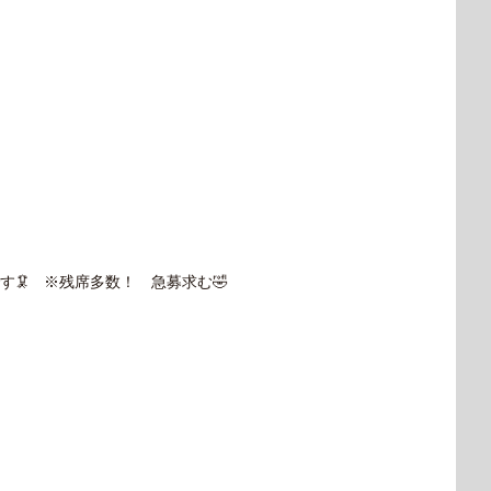
🦑 ※残席多数！ 急募求む🤣