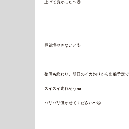
上げて良かった〜😅
亜鉛増やさないと💦
整備も終わり、明日のイカ釣りから出船予定です
スイスイ走れそう🛥
バリバリ働かせてください〜😄