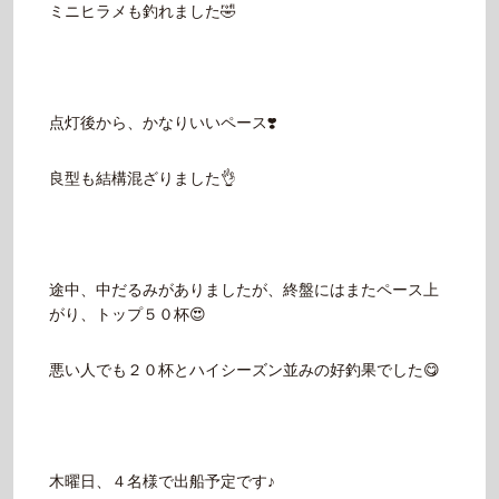
ミニヒラメも釣れました🤣
点灯後から、かなりいいペース❣️
良型も結構混ざりました👌
途中、中だるみがありましたが、終盤にはまたペース上
がり、トップ５０杯😍
悪い人でも２０杯とハイシーズン並みの好釣果でした😋
木曜日、４名様で出船予定です♪