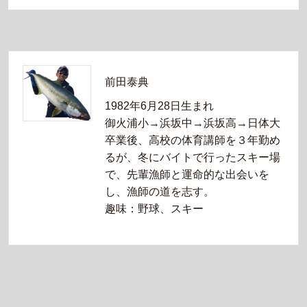
前田泰典
1982年6月28日生まれ
御火浦小→浜坂中→浜坂高→日体大
卒業後、高校の体育講師を３年勤め
るが、冬にバイトで行ったスキー場
で、先輩漁師と運命的な出会いを
し、漁師の道を志す。
趣味：野球、スキー