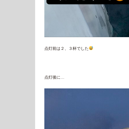
点灯前は２、３杯でした
点灯後に…