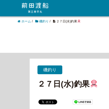
ホーム
/
磯釣り
/
２７日(水)釣果
磯釣り
２７日(水)釣果