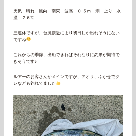
天気 晴れ 風向 南東 波高 ０.５ｍ 潮 上り 水
温 ２６℃
三連休ですが、台風接近により初日しか出れそうにない
ですね
これからの季節、出船できればそれなりに釣果が期待で
きそうです♪
ルアーのお客さんがメインですが、アオリ、ふかせでグ
レなども釣れてました