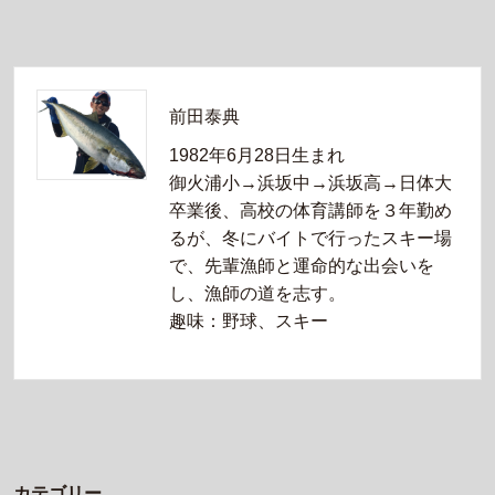
前田泰典
1982年6月28日生まれ
御火浦小→浜坂中→浜坂高→日体大
卒業後、高校の体育講師を３年勤め
るが、冬にバイトで行ったスキー場
で、先輩漁師と運命的な出会いを
し、漁師の道を志す。
趣味：野球、スキー
カテゴリー