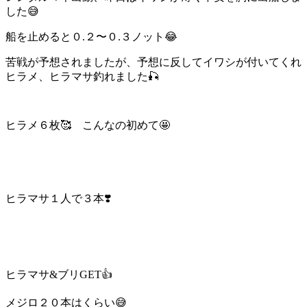
した😅
船を止めると０.２〜０.３ノット😂
苦戦が予想されましたが、予想に反してイワシが付いてくれ
ヒラメ、ヒラマサ釣れました🎣
ヒラメ６枚🥰 こんなの初めて🤩
ヒラマサ１人で３本❣️
ヒラマサ&ブリGET👍
メジロ２０本はくらい😅