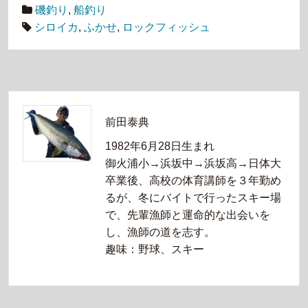
磯釣り
,
船釣り
シロイカ
,
ふかせ
,
ロックフィッシュ
前田泰典
1982年6月28日生まれ
御火浦小→浜坂中→浜坂高→日体大
卒業後、高校の体育講師を３年勤め
るが、冬にバイトで行ったスキー場
で、先輩漁師と運命的な出会いを
し、漁師の道を志す。
趣味：野球、スキー