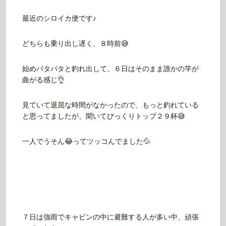
最近のシロイカ便です♪
どちらも乗り出し遅く、８時前😅
始めパタパタと釣れ出して、６日はそのまま誰かの竿が
曲がる感じ👌
見ていて退屈な時間がなかったので、もっと釣れている
と思ってましたが、聞いてびっくりトップ２９杯😅
一人でうそん😂ってツッコんでました💦
７日は強雨でキャビンの中に避難する人が多い中、頑張