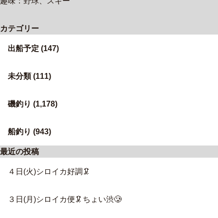
趣味：野球、スキー
カテゴリー
出船予定
(147)
未分類
(111)
磯釣り
(1,178)
船釣り
(943)
最近の投稿
４日(火)シロイカ好調🦑
３日(月)シロイカ便🦑ちょい渋🥲