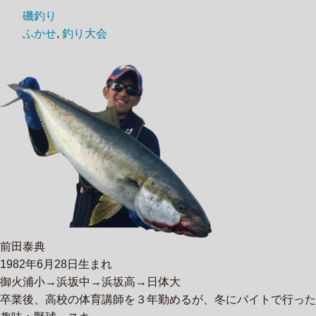
磯釣り
ふかせ
,
釣り大会
前田泰典
1982年6月28日生まれ
御火浦小→浜坂中→浜坂高→日体大
卒業後、高校の体育講師を３年勤めるが、冬にバイトで行った