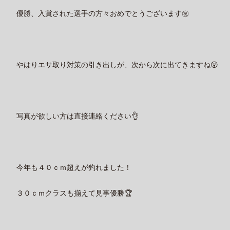
優勝、入賞された選手の方々おめでとうございます
㊗️
やはりエサ取り対策の引き出しが、次から次に出てきますね😲
写真が欲しい方は直接連絡ください👌
今年も４０ｃｍ超えが釣れました！
３０ｃｍクラスも揃えて見事優勝🏆