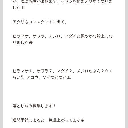
か、底に感度が出始めて、イワシを捕まえやすくなりま
した🙆‍♂️
アタリもコンスタントに出て、
ヒラマサ、サワラ、メジロ、マダイと賑やかな船上にな
りました😄
ヒラマサ１、サワラ７、マダイ２、メジロたぶん２０く
らい⁈、アコウ、ソイなどなど🙆‍♂️
落とし込み募集します！
週間予報によると…気温上がってます☀️