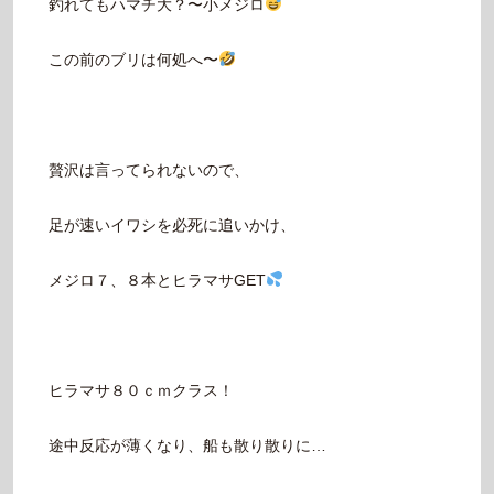
釣れてもハマチ大？〜小メジロ
この前のブリは何処へ〜
贅沢は言ってられないので、
足が速いイワシを必死に追いかけ、
メジロ７、８本とヒラマサGET
ヒラマサ８０ｃｍクラス！
途中反応が薄くなり、船も散り散りに…