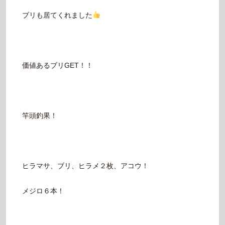
ブリも居てくれました
価値あるブリGET！！
竿頭釣果！
ヒラマサ、ブリ、ヒラメ２枚、アコウ！
メジロ６本！