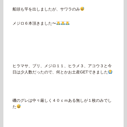
船頭も竿を出しましたが、サワラのみ
メジロ６本頂きました〜
ヒラマサ、ブリ、メジロ１１、ヒラメ３、アコウ３と今
日は少人数だったので、何とかお土産GETできました
磯のグレは中々厳しく４０ｃｍある無しが１枚のみでし
た