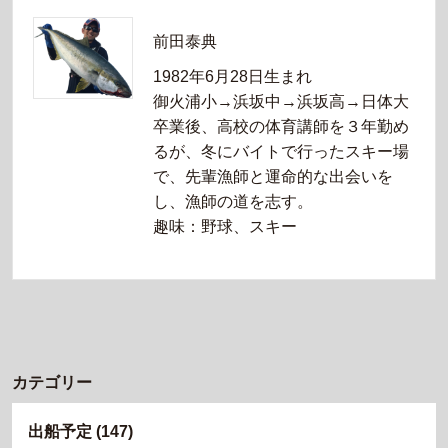
前田泰典
1982年6月28日生まれ
御火浦小→浜坂中→浜坂高→日体大
卒業後、高校の体育講師を３年勤め
るが、冬にバイトで行ったスキー場
で、先輩漁師と運命的な出会いを
し、漁師の道を志す。
趣味：野球、スキー
カテゴリー
出船予定
(147)