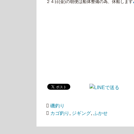
２４日(金)の朝便は船体整備の為、休船します
磯釣り
カゴ釣り
,
ジギング
,
ふかせ