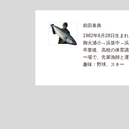
前田泰典
1982年6月28日生まれ
御火浦小→浜坂中→浜
卒業後、高校の体育講
ー場で、先輩漁師と運
趣味：野球、スキー