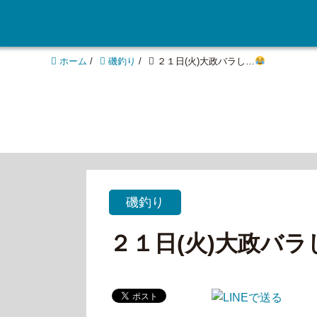
ホーム
/
磯釣り
/
２１日(火)大政バラし…
磯釣り
２１日(火)大政バラ