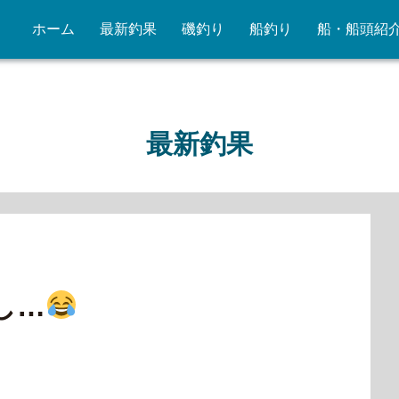
ホーム
最新釣果
磯釣り
船釣り
船・船頭紹
最新釣果
し…