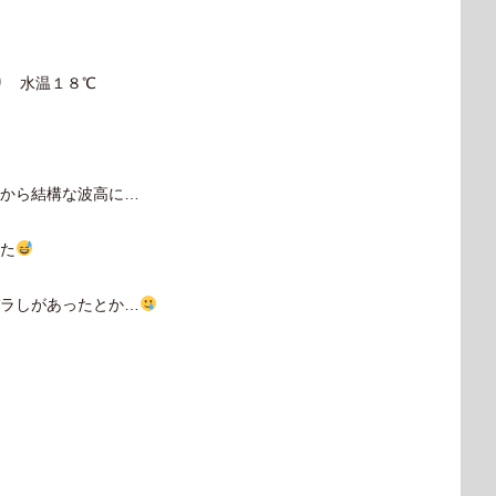
り 水温１８℃
から結構な波高に…
た
ラしがあったとか…