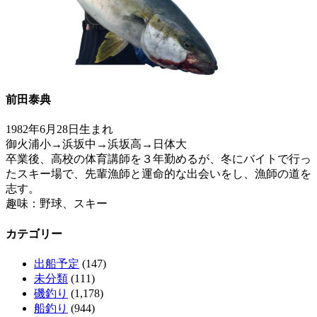
前田泰典
1982年6月28日生まれ
御火浦小→浜坂中→浜坂高→日体大
卒業後、高校の体育講師を３年勤めるが、冬にバイトで行っ
たスキー場で、先輩漁師と運命的な出会いをし、漁師の道を
志す。
趣味：野球、スキー
カテゴリー
出船予定
(147)
未分類
(111)
磯釣り
(1,178)
船釣り
(944)