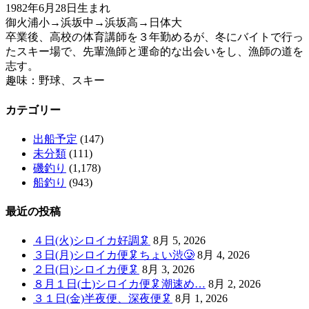
1982年6月28日生まれ
御火浦小→浜坂中→浜坂高→日体大
卒業後、高校の体育講師を３年勤めるが、冬にバイトで行っ
たスキー場で、先輩漁師と運命的な出会いをし、漁師の道を
志す。
趣味：野球、スキー
カテゴリー
出船予定
(147)
未分類
(111)
磯釣り
(1,178)
船釣り
(943)
最近の投稿
４日(火)シロイカ好調🦑
8月 5, 2026
３日(月)シロイカ便🦑ちょい渋🥲
8月 4, 2026
２日(日)シロイカ便🦑
8月 3, 2026
８月１日(土)シロイカ便🦑潮速め…
8月 2, 2026
３１日(金)半夜便、深夜便🦑
8月 1, 2026