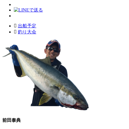
出船予定
釣り大会
前田泰典