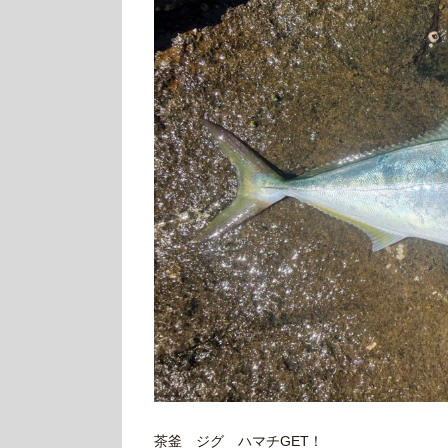
茶釜 ジグ ハマチGET！