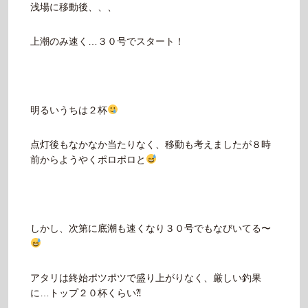
浅場に移動後、、、
上潮のみ速く…３０号でスタート！
明るいうちは２杯
点灯後もなかなか当たりなく、移動も考えましたが８時
前からようやくポロポロと
しかし、次第に底潮も速くなり３０号でもなびいてる〜
アタリは終始ポツポツで盛り上がりなく、厳しい釣果
に…トップ２０杯くらい⁈