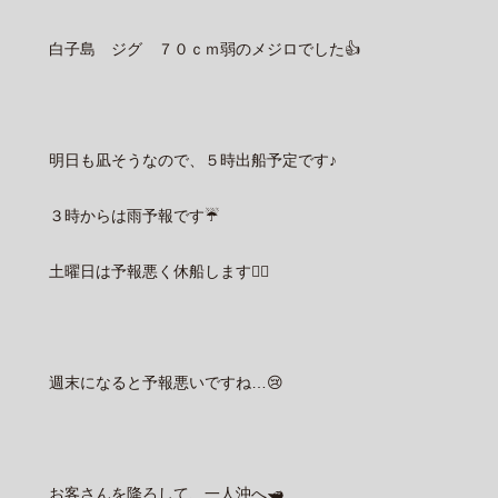
白子島 ジグ ７０ｃｍ弱のメジロでした👍
明日も凪そうなので、５時出船予定です♪
３時からは雨予報です☔
土曜日は予報悪く休船します🙇‍♂️
週末になると予報悪いですね…😢
お客さんを降ろして、一人沖へ🛥️