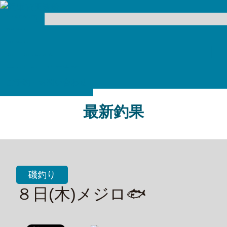
ホーム
最新釣果
磯釣り
ホーム
/
船釣り
磯釣り
/
船・船頭紹介
８日(木)メジロ🐟
アクセス・注意事項
ご予約・お問い合わせ
最新釣果
磯釣り
８日(木)メジロ🐟