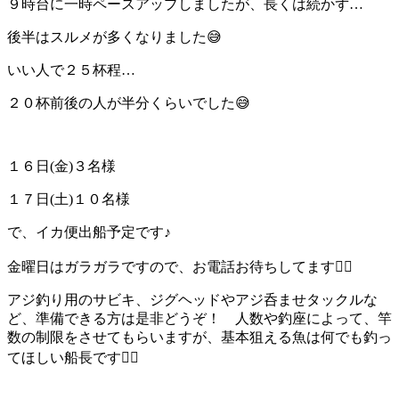
９時台に一時ペースアップしましたが、長くは続かず…
後半はスルメが多くなりました😅
いい人で２５杯程…
２０杯前後の人が半分くらいでした😅
１６日(金)３名様
１７日(土)１０名様
で、イカ便出船予定です♪
金曜日はガラガラですので、お電話お待ちしてます🙇‍♂️
アジ釣り用のサビキ、ジグヘッドやアジ呑ませタックルな
ど、準備できる方は是非どうぞ！ 人数や釣座によって、竿
数の制限をさせてもらいますが、基本狙える魚は何でも釣っ
てほしい船長です🙆‍♂️