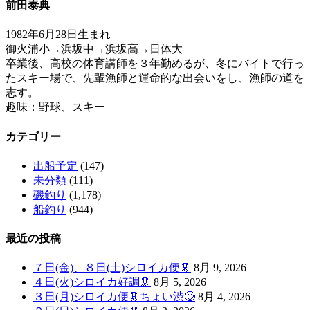
前田泰典
1982年6月28日生まれ
御火浦小→浜坂中→浜坂高→日体大
卒業後、高校の体育講師を３年勤めるが、冬にバイトで行っ
たスキー場で、先輩漁師と運命的な出会いをし、漁師の道を
志す。
趣味：野球、スキー
カテゴリー
出船予定
(147)
未分類
(111)
磯釣り
(1,178)
船釣り
(944)
最近の投稿
７日(金)、８日(土)シロイカ便🦑
8月 9, 2026
４日(火)シロイカ好調🦑
8月 5, 2026
３日(月)シロイカ便🦑ちょい渋🥲
8月 4, 2026