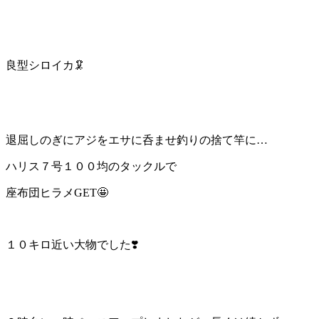
良型シロイカ🦑
退屈しのぎにアジをエサに呑ませ釣りの捨て竿に…
ハリス７号１００均のタックルで
座布団ヒラメGET🤩
１０キロ近い大物でした❣️