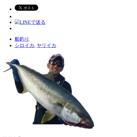
船釣り
シロイカ
,
ヤリイカ