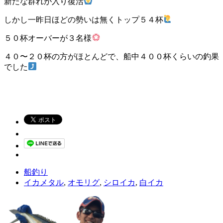
新たな群れが入り復活
しかし一昨日ほどの勢いは無くトップ５４杯
５０杯オーバーが３名様
４０〜２０杯の方がほとんどで、船中４００杯くらいの釣果
でした
船釣り
イカメタル
,
オモリグ
,
シロイカ
,
白イカ