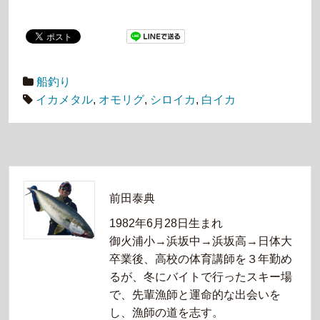
船釣り
イカメタル
,
オモリグ
,
シロイカ
,
白イカ
前田泰典
1982年6月28日生まれ
御火浦小→浜坂中→浜坂高→日体大
卒業後、高校の体育講師を３年勤め
るが、冬にバイトで行ったスキー場
で、先輩漁師と運命的な出会いを
し、漁師の道を志す。