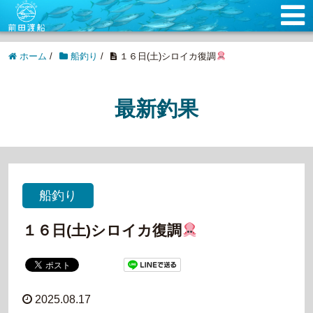
ホーム
/
船釣り
/
１６日(土)シロイカ復調
最新釣果
船釣り
１６日(土)シロイカ復調
2025.08.17