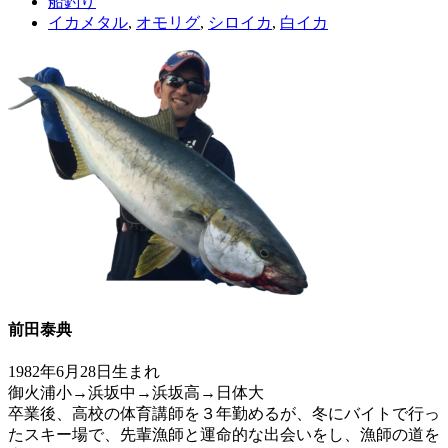
船釣り
イカメタル
,
オモリグ
,
シロイカ
,
白イカ
前田泰典
1982年6月28日生まれ
御火浦小→浜坂中→浜坂高→日体大
卒業後、高校の体育講師を３年勤めるが、冬にバイトで行っ
たスキー場で、先輩漁師と運命的な出会いをし、漁師の道を