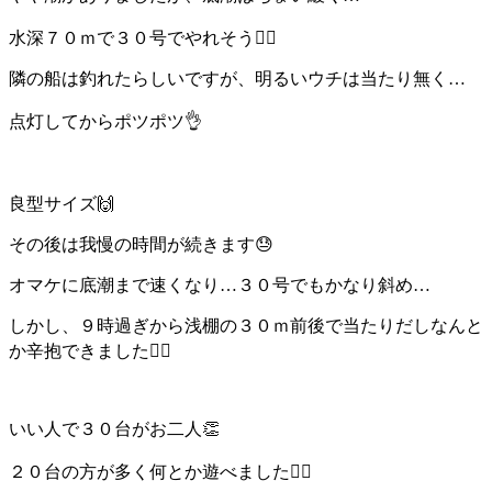
水深７０ｍで３０号でやれそう🙆‍♂️
隣の船は釣れたらしいですが、明るいウチは当たり無く…
点灯してからポツポツ👌
良型サイズ🙌
その後は我慢の時間が続きます😓
オマケに底潮まで速くなり…３０号でもかなり斜め…
しかし、９時過ぎから浅棚の３０ｍ前後で当たりだしなんと
か辛抱できました🙆‍♂️
いい人で３０台がお二人👏
２０台の方が多く何とか遊べました🙆‍♂️