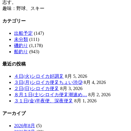
志す。
趣味：野球、スキー
カテゴリー
出船予定
(147)
未分類
(111)
磯釣り
(1,178)
船釣り
(943)
最近の投稿
４日(火)シロイカ好調🦑
8月 5, 2026
３日(月)シロイカ便🦑ちょい渋🥲
8月 4, 2026
２日(日)シロイカ便🦑
8月 3, 2026
８月１日(土)シロイカ便🦑潮速め…
8月 2, 2026
３１日(金)半夜便、深夜便🦑
8月 1, 2026
アーカイブ
2026年8月
(5)