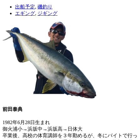
出船予定
,
磯釣り
エギング
,
ジギング
前田泰典
1982年6月28日生まれ
御火浦小→浜坂中→浜坂高→日体大
卒業後、高校の体育講師を３年勤めるが、冬にバイトで行っ