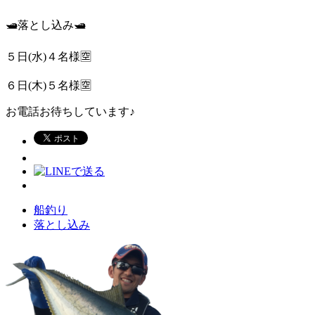
🛥️落とし込み🛥️
５日(水)４名様🈳
６日(木)５名様🈳
お電話お待ちしています♪
船釣り
落とし込み