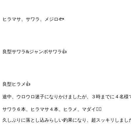
ヒラマサ、サワラ、メジロ🐟
良型サワラ&ジャンボサワラ👍
良型ヒラメ👍
途中、ウロウロ迷子になりかけましたが、３時までに４名様で
サワラ６本、ヒラマサ４本、ヒラメ、マダイ🙆‍♂️
久しぶりに落とし込みらしい釣果になり、超スッキリしました