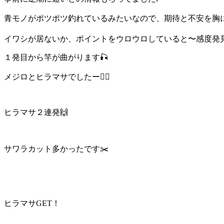
青モノがポツポツ釣れているみたいなので、期待と不安を胸に沖
イワシが居ないか、ポイントをウロウロしていると〜感度発見
１発目から竿が曲がります🎣
メジロとヒラマサでしたー🙆‍♂️
ヒラマサ２連発🙌
サワラカット多かったです✂️
ヒラマサGET！