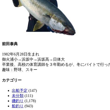
前田泰典
1982年6月28日生まれ
御火浦小→浜坂中→浜坂高→日体大
卒業後、高校の体育講師を３年勤めるが、冬にバイトで行っ
趣味：野球、スキー
カテゴリー
出船予定
(147)
未分類
(111)
磯釣り
(1,178)
船釣り
(943)