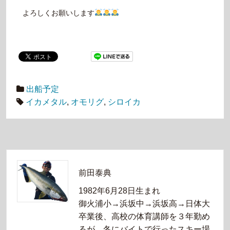
よろしくお願いします
出船予定
イカメタル
,
オモリグ
,
シロイカ
前田泰典
1982年6月28日生まれ
御火浦小→浜坂中→浜坂高→日体大
卒業後、高校の体育講師を３年勤め
るが、冬にバイトで行ったスキー場