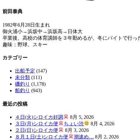
前田泰典
1982年6月28日生まれ
御火浦小→浜坂中→浜坂高→日体大
卒業後、高校の体育講師を３年勤めるが、冬にバイトで行っ
趣味：野球、スキー
カテゴリー
出船予定
(147)
未分類
(111)
磯釣り
(1,178)
船釣り
(943)
最近の投稿
４日(火)シロイカ好調
8月 5, 2026
３日(月)シロイカ便
ちょい渋
8月 4, 2026
２日(日)シロイカ便
8月 3, 2026
８月１日(土)シロイカ便
潮速め…
8月 2, 2026