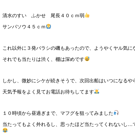
清水のすい ふかせ 尾長４０ｃｍ弱
サンバソウ４５ｃｍ
これ以外に３発バラシの磯もあったので、ようやくヤル気に
それでも当たりは渋く、棚は深めです
しかし、微妙にシケが続きそうで、次回出船はいつになるや
天気予報をよく見てお電話お待ちしてます
１０時頃から昼過ぎまで、マフグを狙ってみました
当たってもよく外れるし、思ったほど当たってくれないし…