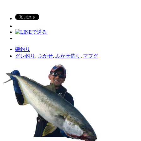
磯釣り
グレ釣り
,
ふかせ
,
ふかせ釣り
,
マフグ