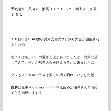
天気晴れ 風向東 波高０.８〜０.６ｍ 潮上り 水温１
７.５℃
１０日(日)TEAM鬼掛兵庫支部のグレ釣り大会が開催され
ました🎣
朝イチはちょいデカ過ぎる波がありましたが、次第に落
ちてきて、何とか無事大会を終える事が出来ました🙆‍♂️
グレも３０ｃｍクラスは多くの磯で釣れていました🙌
優勝は見事４０ｃｍオーバーを仕留めた稲津さん🏅おめ
でとう御座います㊗️