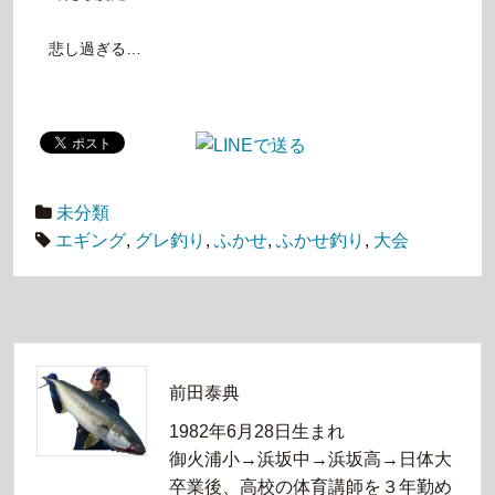
悲し過ぎる…
未分類
エギング
,
グレ釣り
,
ふかせ
,
ふかせ釣り
,
大会
前田泰典
1982年6月28日生まれ
御火浦小→浜坂中→浜坂高→日体大
卒業後、高校の体育講師を３年勤め